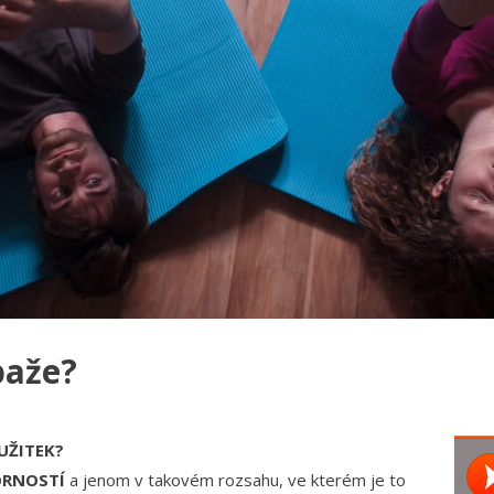
paže?
ŠÍ UŽITEK?
RNOSTÍ
a jenom v takovém rozsahu, ve kterém je to