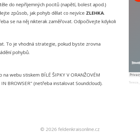
ěle do nepříjemných pocitů (napětí, bolest apod.)
dejte způsob, jak pohyb dělat co nejvíce
ZLEHKA
.
řeba se na něj nikterak zaměřovat. Odpočívejte kdykoli
t. To je vhodná strategie, pokud byste zrovna
vádění pohybů.
ímo na webu stiskem BÍLÉ ŠIPKY V ORANŽOVÉM
IN BROWSER" (netřeba instalovat Soundcloud).
Tereza_
© 2026 feldenkraisonline.cz