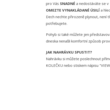
pro Vás
SNADNÉ
a nedostáváte se v t
OMEZTE VYNAKLÁDANÉ ÚSILÍ
a hle
Dech nechte přirozeně plynout, není t
potřebujete.
Pohyb si také můžete jen představova
dneska nenašli komfortní způsob pro
JAK NAHRÁVKU SPUSTIT?
Nahrávku si můžete poslechnout př
KOLEČKU nebo stiskem nápisu "VIEW 