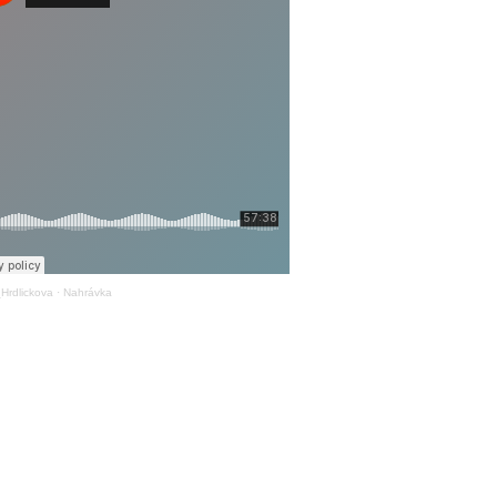
Hrdlickova
·
Nahrávka