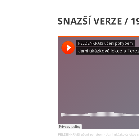
SNAZŠÍ VERZE / 1
FELDENKRAIS učení pohybem
·
Jarní ukázková lekce 