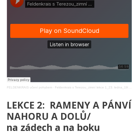
FELDENKRAIS učení pohybem
·
Feldenkrais s Terezou_zimní lekce 1_23. ledna_19:00
LEKCE 2: RAMENY A PÁNVÍ
NAHORU A DOLŮ/
na zádech a na boku