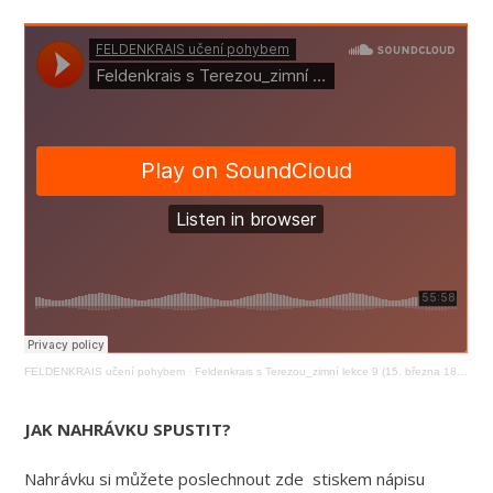
FELDENKRAIS učení pohybem
·
Feldenkrais s Terezou_zimní lekce 9 (15. března 18:00)
JAK NAHRÁVKU SPUSTIT?
Nahrávku si můžete poslechnout zde stiskem nápisu