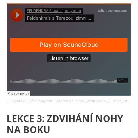
FELDENKRAIS učení pohybem
·
Feldenkrais s Terezou_zimní lekce 2_30. ledna_19:00
LEKCE 3: ZDVIHÁNÍ NOHY
NA BOKU