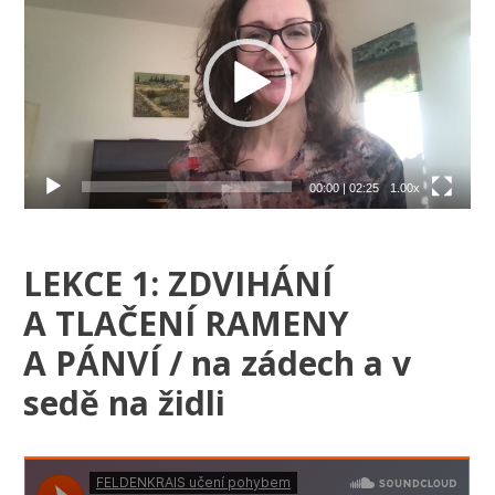
přehrávač
00:00
|
02:25
1.00x
LEKCE 1: ZDVIHÁNÍ
A TLAČENÍ RAMENY
A PÁNVÍ / na zádech a v
sedě na židli