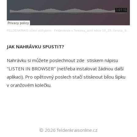
FELDENKRAIS učení pohybem
·
Feldenkrais s Terezou_jarní lekce 10_25. června_9:00
JAK NAHRÁVKU SPUSTIT?
Nahrávku si můžete poslechnout zde stiskem nápisu
"LISTEN IN BROWSER" (netřeba instalovat žádnou další
aplikaci). Pro opětovný poslech stačí stisknout bílou šipku
v oranžovém kolečku.
© 2026 feldenkraisonline.cz