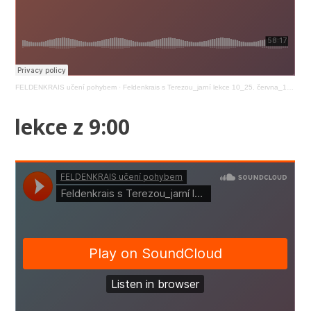
FELDENKRAIS učení pohybem
·
Feldenkrais s Terezou_jarní lekce 10_25. června_19:00
lekce z 9:00