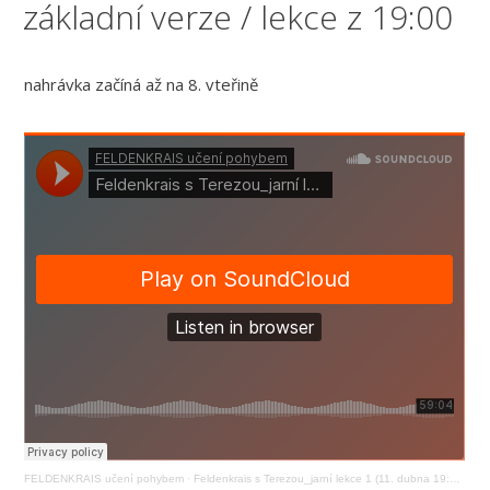
základní verze / lekce z 19:00
nahrávka začíná až na 8. vteřině
FELDENKRAIS učení pohybem
·
Feldenkrais s Terezou_jarní lekce 1 (11. dubna 19:00)