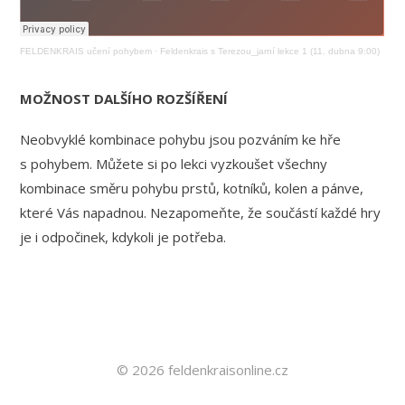
FELDENKRAIS učení pohybem
·
Feldenkrais s Terezou_jarní lekce 1 (11. dubna 9:00)
MOŽNOST DALŠÍHO ROZŠÍŘENÍ
Neobvyklé kombinace pohybu jsou pozváním ke hře
s pohybem. Můžete si po lekci vyzkoušet všechny
kombinace směru pohybu prstů, kotníků, kolen a pánve,
které Vás napadnou. Nezapomeňte, že součástí každé hry
je i odpočinek, kdykoli je potřeba.
© 2026 feldenkraisonline.cz