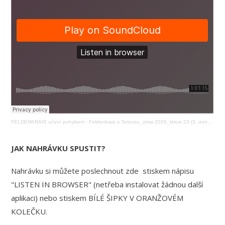
FELDENKRAIS učení pohybem
·
Feldenkrais s Terezou_zima 2026_lekce 23 (3. února 19:00)
JAK NAHRÁVKU SPUSTIT?
Nahrávku si můžete poslechnout zde stiskem nápisu
"LISTEN IN BROWSER" (netřeba instalovat žádnou další
aplikaci) nebo stiskem BÍLÉ ŠIPKY V ORANŽOVÉM
KOLEČKU.