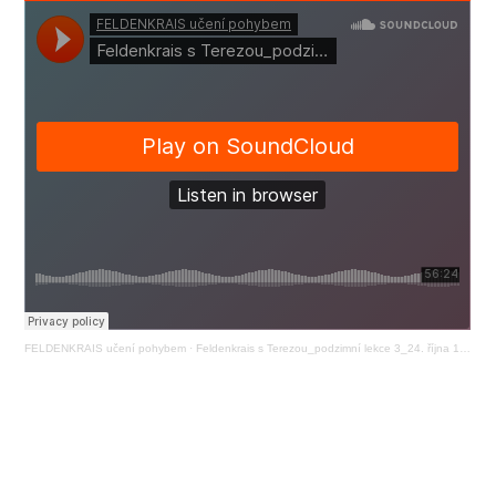
FELDENKRAIS učení pohybem
·
Feldenkrais s Terezou_podzimní lekce 3_24. října 19:00