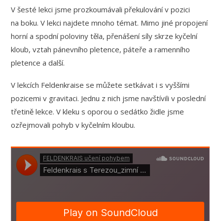
V šesté lekci jsme prozkoumávali překulování v pozici
na boku. V lekci najdete mnoho témat. Mimo jiné propojení
horní a spodní poloviny těla, přenášení síly skrze kyčelní
kloub, vztah pánevního pletence, páteře a ramenního
pletence a další.
V lekcích Feldenkraise se můžete setkávat i s vyššími
pozicemi v gravitaci. Jednu z nich jsme navštívili v poslední
třetině lekce. V kleku s oporou o sedátko židle jsme
ozřejmovali pohyb v kyčelním kloubu.