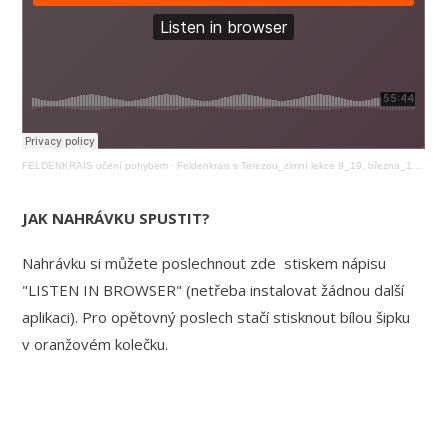
FELDENKRAIS učení pohybem
·
Feldenkrais s Terezou_zimní lekce 9_19. března_19:00
JAK NAHRÁVKU SPUSTIT?
Nahrávku si můžete poslechnout zde stiskem nápisu
"LISTEN IN BROWSER" (netřeba instalovat žádnou další
aplikaci). Pro opětovný poslech stačí stisknout bílou šipku
v oranžovém kolečku.