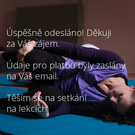
Úspěšně odesláno! Děkuji
za Váš zájem.
Údaje pro platbu byly zaslány
na Váš email.
Těším se na setkání
na lekcích.